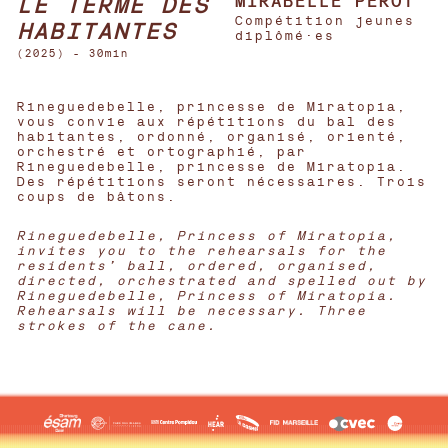
LE TERME DES
MIRABELLE PEROT
Compétition jeunes
HABITANTES
diplômé·es
(2025) - 30min
Rineguedebelle, princesse de Miratopia,
vous convie aux répétitions du bal des
habitantes, ordonné, organisé, orienté,
orchestré et ortographié, par
Rineguedebelle, princesse de Miratopia.
Des répétitions seront nécessaires. Trois
coups de bâtons.
Rineguedebelle, Princess of Miratopia,
invites you to the rehearsals for the
residents’ ball, ordered, organised,
directed, orchestrated and spelled out by
Rineguedebelle, Princess of Miratopia.
Rehearsals will be necessary. Three
strokes of the cane.